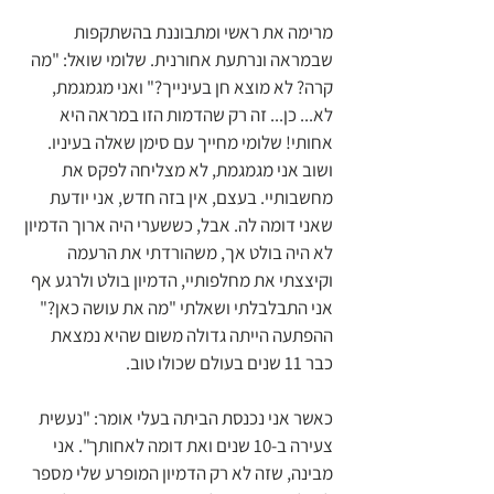
מרימה את ראשי ומתבוננת בהשתקפות 
שבמראה ונרתעת אחורנית. שלומי שואל: "מה 
קרה? לא מוצא חן בעינייך?" ואני מגמגמת, 
לא... כן... זה רק שהדמות הזו במראה היא 
אחותי! שלומי מחייך עם סימן שאלה בעיניו. 
ושוב אני מגמגמת, לא מצליחה לפקס את 
מחשבותיי. בעצם, אין בזה חדש, אני יודעת 
שאני דומה לה. אבל, כששערי היה ארוך הדמיון 
לא היה בולט אך, משהורדתי את הרעמה 
וקיצצתי את מחלפותיי, הדמיון בולט ולרגע אף 
אני התבלבלתי ושאלתי "מה את עושה כאן?" 
ההפתעה הייתה גדולה משום שהיא נמצאת 
כבר 11 שנים בעולם שכולו טוב. 
כאשר אני נכנסת הביתה בעלי אומר: "נעשית 
צעירה ב-10 שנים ואת דומה לאחותך". אני 
מבינה, שזה לא רק הדמיון המופרע שלי מספר 